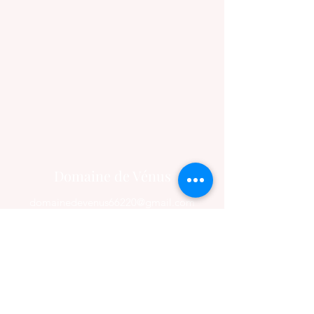
Domaine de Vénus
domainedevenus66220@gmail.com
06 03 03 56 20
Route des Mas, 66460 Maury, France
Nos vins
Fiches techniques